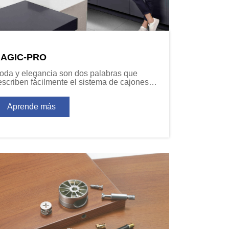
AGIC-PRO
oda y elegancia son dos palabras que
escriben fácilmente el sistema de cajones
e gama alta de DTC. Con todas las últimas
aracterísticas que definen un programa de
Aprende más
ajón moderno, siempre encontrará la
onfiguración de diseño deseada.