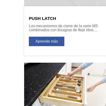
PUSH LATCH
Los mecanismos de cierre de la serie MS
combinados con bisagras de fleje libre
proporcionan la función de apertura/cierre
necesaria para los diseños de puertas de sin
Aprende más
tirador.