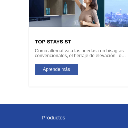
TOP STAYS ST
Como alternativa a las puertas con bisagras
convencionales, el herraje de elevación Top
Stays crea una nueva dinámica para la
función de puertas frontales en los módulos
Aprende más
altos de pared.
Productos