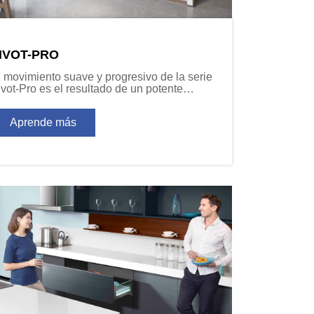
IVOT-PRO
l movimiento suave y progresivo de la serie
ivot-Pro es el resultado de un potente
ecanismo de amortiguación que está
tegrado en el brazo de la bisagra.
Aprende más