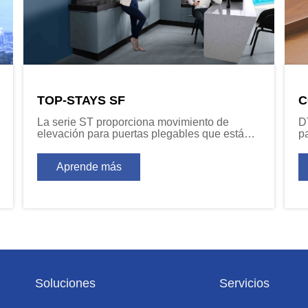
TOP-STAYS SF
C
La serie ST proporciona movimiento de
D
elevación para puertas plegables que están
p
conectadas horizontalmente.
Aprende más
Soluciones
Servicios