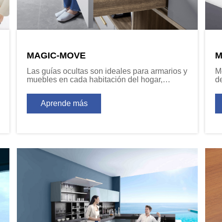
MAGIC-MOVE
M
Las guías ocultas son ideales para armarios y
M
muebles en cada habitación del hogar,
d
proporcionando un movimiento óptimo para
d
los cajones.
c
Aprende más
c
c