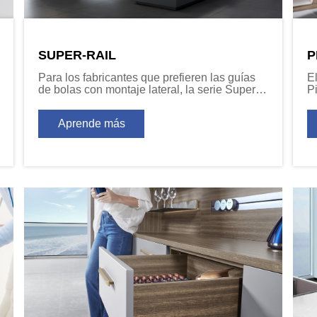
SUPER-RAIL
P
Para los fabricantes que prefieren las guías
E
de bolas con montaje lateral, la serie Super-
P
Rail permite añadir el sistema de cierre suave
m
con freno, sin cambiar las especificaciones.
in
Aprende más