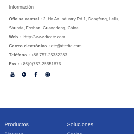
Información
Oficina central：
2, He An Industry Rd.1, Dongfeng, Leliu,
Shunde, Foshan, Guangdong, China
Web：
Http://www.dtcdtc.com
Correo electrónico：
dtc@dtcdtc.com
Teléfono：
+86 757-25332283
Fax：
+86(0)757-25551876
Productos
Soluciones